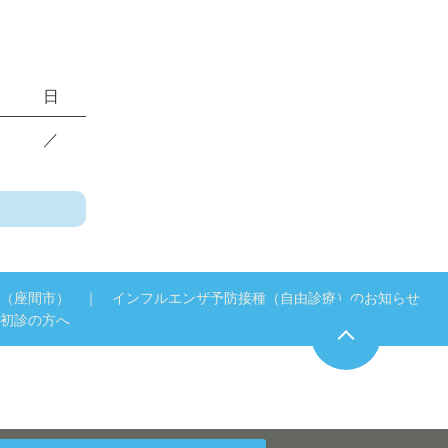
日
／
（座間市）
インフルエンザ予防接種（自由診療）のお知らせ
初診の方へ