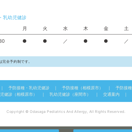
・乳幼児健診
月
火
水
木
金
土
30
●
●
／
●
●
／
は完全予約制です。
予防接種・乳幼児健診
予防接種（相模原市）
予防接種
児健診（相模原市）
乳幼児健診（座間市）
交通案内
Copyright © Odasaga Pediatrics And Allergy, All Rights Reserved.