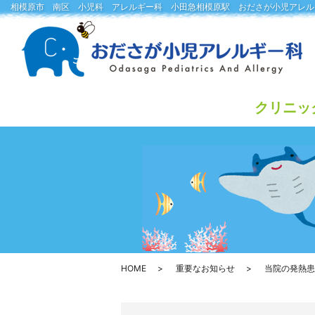
相模原市 南区 小児科 アレルギー科 小田急相模原駅 おださが小児アレル
クリニッ
HOME
重要なお知らせ
当院の発熱患