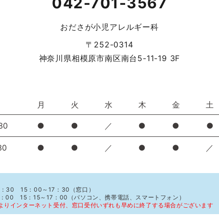
042-701-3567
おださが小児アレルギー科
〒252-0314
神奈川県相模原市南区南台5-11-19 3F
月
火
水
木
金
土
30
●
●
／
●
●
●
30
●
●
／
●
●
／
：30 15：00～17：30（窓口）
1：00 15：15～17：00（パソコン、携帯電話、スマートフォン）
よりインターネット受付、窓口受付いずれも早めに終了する場合がございます