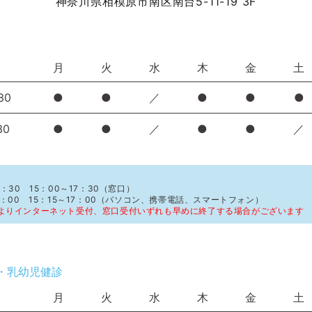
神奈川県相模原市南区南台5-11-19 3F
月
火
水
木
金
土
30
●
●
／
●
●
●
30
●
●
／
●
●
／
：30 15：00～17：30（窓口）
1：00 15：15～17：00（パソコン、携帯電話、スマートフォン）
よりインターネット受付、窓口受付いずれも早めに終了する場合がございます
・乳幼児健診
月
火
水
木
金
土