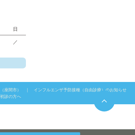
日
／
（座間市）
インフルエンザ予防接種（自由診療）のお知らせ
初診の方へ