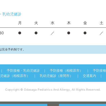
・乳幼児健診
月
火
水
木
金
土
30
●
●
／
●
●
／
は完全予約制です。
予防接種・乳幼児健診
予防接種（相模原市）
予防接種
児健診（相模原市）
乳幼児健診（座間市）
交通案内
Copyright © Odasaga Pediatrics And Allergy, All Rights Reserved.