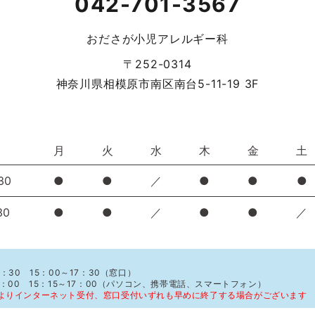
042-701-3567
おださが小児アレルギー科
〒252-0314
神奈川県相模原市南区南台5-11-19 3F
月
火
水
木
金
土
30
●
●
／
●
●
●
30
●
●
／
●
●
／
：30 15：00～17：30（窓口）
1：00 15：15～17：00（パソコン、携帯電話、スマートフォン）
よりインターネット受付、窓口受付いずれも早めに終了する場合がございます