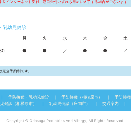
よりインターネット受付、窓口受付いずれも早めに終了する場合がございます
・乳幼児健診
月
火
水
木
金
土
30
●
●
／
●
●
／
は完全予約制です。
予防接種・乳幼児健診
予防接種（相模原市）
予防接種
児健診（相模原市）
乳幼児健診（座間市）
交通案内
Copyright © Odasaga Pediatrics And Allergy, All Rights Reserved.