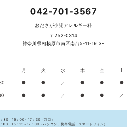
042-701-3567
おださが小児アレルギー科
〒252-0314
神奈川県相模原市南区南台5-11-19 3F
月
火
水
木
金
土
30
●
●
／
●
●
●
30
●
●
／
●
●
／
：30 15：00～17：30（窓口）
1：00 15：15～17：00（パソコン、携帯電話、スマートフォン）