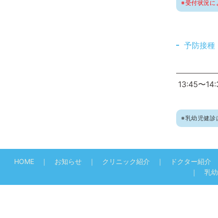
※受付状況に
予防接種
13:45〜14:
※乳幼児
健
診
HOME
お知らせ
クリニック紹介
ドクター紹介
乳幼