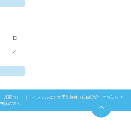
日
／
（座間市）
インフルエンザ予防接種（自由診療）のお知らせ
初診の方へ